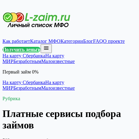
Как работает
Каталог МФО
Категории
Блог
FAQ
О проекте
Получить деньги
На карту Сбербанка
На карту
МИР
Безработным
Малоизвестные
Первый займ 0%
На карту Сбербанка
На карту
МИР
Безработным
Малоизвестные
Рубрика
Платные сервисы подбора
займов