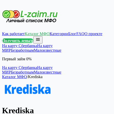
Как работает
Каталог МФО
Категории
Блог
FAQ
О проекте
Получить деньги
На карту Сбербанка
На карту
МИР
Безработным
Малоизвестные
Первый займ 0%
На карту Сбербанка
На карту
МИР
Безработным
Малоизвестные
Каталог МФО
/
Krediska
Krediska