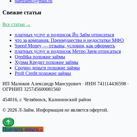
startzaim1@mail.ru
Свежие статьи
Все статьи →
платных услуг и подписок Йо Займ отписаться
что за компания. Преимущества и недостатки МФО
Speed Money — отзывы, условия, как оформить
платных услуг и подписок Метро Заем отписаться
Qreditka похожие займы
Хурма Кредит похожие займы
Срочно деньги похожие займы
Profi Credit похожие займы
ИП Маликов Александр Мансурович
· ИНН
741114436598
·
ОГРНИП
325745600081560
454016, г. Челябинск, Калининский район
©
2026
Л-Займ
. Информация не является офертой.
Получить деньги
→