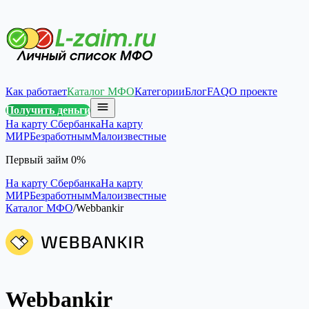
Как работает
Каталог МФО
Категории
Блог
FAQ
О проекте
Получить деньги
На карту Сбербанка
На карту
МИР
Безработным
Малоизвестные
Первый займ 0%
На карту Сбербанка
На карту
МИР
Безработным
Малоизвестные
Каталог МФО
/
Webbankir
Webbankir