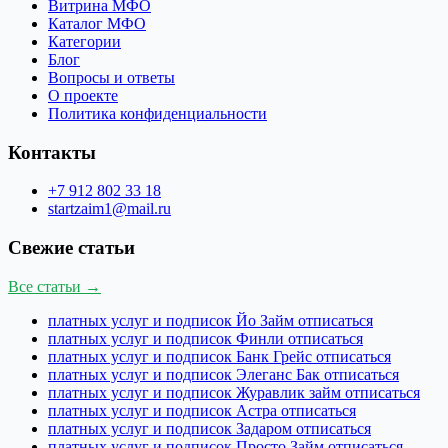
Витрина МФО
Каталог МФО
Категории
Блог
Вопросы и ответы
О проекте
Политика конфиденциальности
Контакты
+7 912 802 33 18
startzaim1@mail.ru
Свежие статьи
Все статьи →
платных услуг и подписок Йо Займ отписаться
платных услуг и подписок Финли отписаться
платных услуг и подписок Банк Грейс отписаться
платных услуг и подписок Элеганс Бак отписаться
платных услуг и подписок Журавлик займ отписаться
платных услуг и подписок Астра отписаться
платных услуг и подписок Задаром отписаться
платных услуг и подписок Просто Займ отписаться