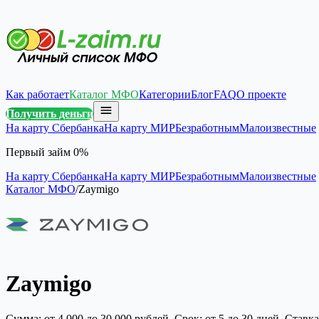
Как работает
Каталог МФО
Категории
Блог
FAQ
О проекте
Получить деньги
На карту Сбербанка
На карту МИР
Безработным
Малоизвестные
Первый займ 0%
На карту Сбербанка
На карту МИР
Безработным
Малоизвестные
Каталог МФО
/
Zaymigo
Zaymigo
Сумма: от 4 000 до 30 000 рублей. Срок: от 5 до 30 дней. Ста