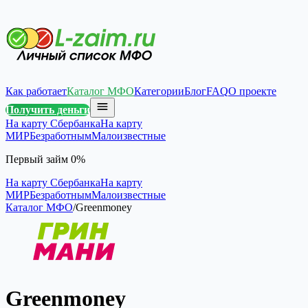
Как работает
Каталог МФО
Категории
Блог
FAQ
О проекте
Получить деньги
На карту Сбербанка
На карту
МИР
Безработным
Малоизвестные
Первый займ 0%
На карту Сбербанка
На карту
МИР
Безработным
Малоизвестные
Каталог МФО
/
Greenmoney
Greenmoney