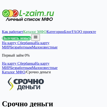
Как работает
Каталог МФО
Категории
Блог
FAQ
О проекте
Получить деньги
На карту Сбербанка
На карту
МИР
Безработным
Малоизвестные
Первый займ 0%
На карту Сбербанка
На карту
МИР
Безработным
Малоизвестные
Каталог МФО
/
Срочно деньги
Срочно деньги