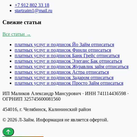
+7 912 802 33 18
startzaim1@mail.ru
Свежие статьи
Все статьи →
платных услуг и подписок Йо Займ отписаться
платных услуг и подписок Финли отписаться
платных услуг и подписок Банк Грейс отписаться
платных услуг и подписок Элеганс Бак отписаться
платных услуг и подписок Журавлик займ отписаться
платных услуг и подписок Астра отписаться
платных услуг и подписок Задаром отписаться
платных услуг и подписок Просто Займ отписаться
ИП Маликов Александр Мансурович
· ИНН
741114436598
·
ОГРНИП
325745600081560
454016, г. Челябинск, Калининский район
©
2026
Л-Займ
. Информация не является офертой.