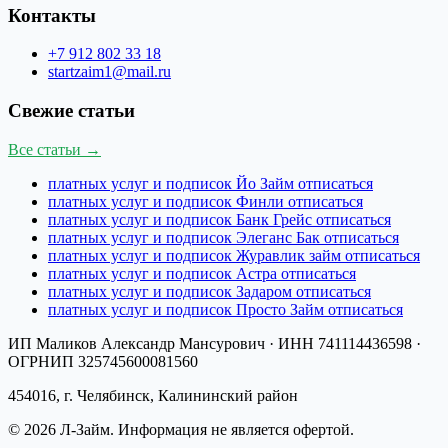
Контакты
+7 912 802 33 18
startzaim1@mail.ru
Свежие статьи
Все статьи →
платных услуг и подписок Йо Займ отписаться
платных услуг и подписок Финли отписаться
платных услуг и подписок Банк Грейс отписаться
платных услуг и подписок Элеганс Бак отписаться
платных услуг и подписок Журавлик займ отписаться
платных услуг и подписок Астра отписаться
платных услуг и подписок Задаром отписаться
платных услуг и подписок Просто Займ отписаться
ИП Маликов Александр Мансурович
· ИНН
741114436598
·
ОГРНИП
325745600081560
454016, г. Челябинск, Калининский район
©
2026
Л-Займ
. Информация не является офертой.