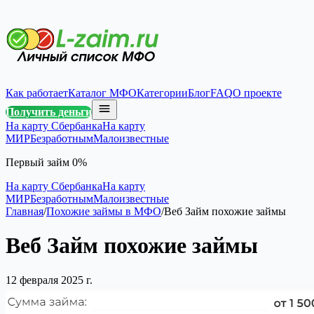
Как работает
Каталог МФО
Категории
Блог
FAQ
О проекте
Получить деньги
На карту Сбербанка
На карту
МИР
Безработным
Малоизвестные
Первый займ 0%
На карту Сбербанка
На карту
МИР
Безработным
Малоизвестные
Главная
/
Похожие займы в МФО
/
Веб Займ похожие займы
Веб Займ похожие займы
12 февраля 2025 г.