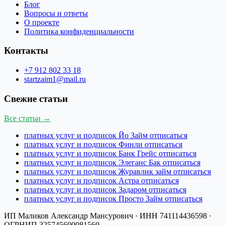
Блог
Вопросы и ответы
О проекте
Политика конфиденциальности
Контакты
+7 912 802 33 18
startzaim1@mail.ru
Свежие статьи
Все статьи →
платных услуг и подписок Йо Займ отписаться
платных услуг и подписок Финли отписаться
платных услуг и подписок Банк Грейс отписаться
платных услуг и подписок Элеганс Бак отписаться
платных услуг и подписок Журавлик займ отписаться
платных услуг и подписок Астра отписаться
платных услуг и подписок Задаром отписаться
платных услуг и подписок Просто Займ отписаться
ИП Маликов Александр Мансурович
· ИНН
741114436598
·
ОГРНИП
325745600081560