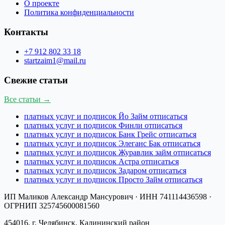
О проекте
Политика конфиденциальности
Контакты
+7 912 802 33 18
startzaim1@mail.ru
Свежие статьи
Все статьи →
платных услуг и подписок Йо Займ отписаться
платных услуг и подписок Финли отписаться
платных услуг и подписок Банк Грейс отписаться
платных услуг и подписок Элеганс Бак отписаться
платных услуг и подписок Журавлик займ отписаться
платных услуг и подписок Астра отписаться
платных услуг и подписок Задаром отписаться
платных услуг и подписок Просто Займ отписаться
ИП Маликов Александр Мансурович
· ИНН
741114436598
·
ОГРНИП
325745600081560
454016, г. Челябинск, Калининский район