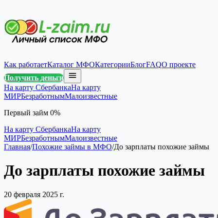
Как работает
Каталог МФО
Категории
Блог
FAQ
О проекте
Получить деньги
На карту Сбербанка
На карту
МИР
Безработным
Малоизвестные
Первый займ 0%
На карту Сбербанка
На карту
МИР
Безработным
Малоизвестные
Главная
/
Похожие займы в МФО
/
До зарплаты похожие займы
До зарплаты похожие займы
20 февраля 2025 г.