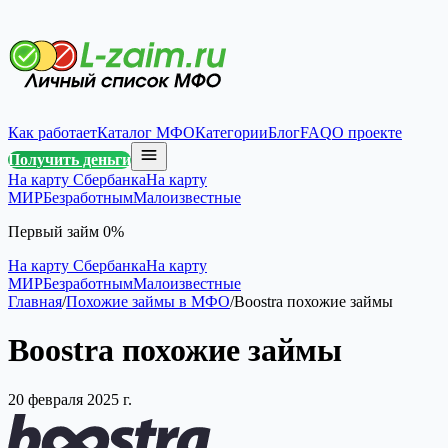
Как работает
Каталог МФО
Категории
Блог
FAQ
О проекте
Получить деньги
На карту Сбербанка
На карту
МИР
Безработным
Малоизвестные
Первый займ 0%
На карту Сбербанка
На карту
МИР
Безработным
Малоизвестные
Главная
/
Похожие займы в МФО
/
Boostra похожие займы
Boostra похожие займы
20 февраля 2025 г.