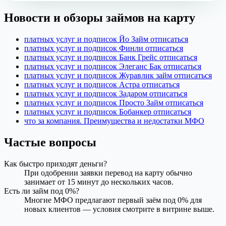
Новости и обзоры займов на карту
платных услуг и подписок Йо Займ отписаться
платных услуг и подписок Финли отписаться
платных услуг и подписок Банк Грейс отписаться
платных услуг и подписок Элеганс Бак отписаться
платных услуг и подписок Журавлик займ отписаться
платных услуг и подписок Астра отписаться
платных услуг и подписок Задаром отписаться
платных услуг и подписок Просто Займ отписаться
платных услуг и подписок Бобанкер отписаться
что за компания. Преимущества и недостатки МФО
Частые вопросы
Как быстро приходят деньги?
При одобрении заявки перевод на карту обычно
занимает от 15 минут до нескольких часов.
Есть ли займ под 0%?
Многие МФО предлагают первый заём под 0% для
новых клиентов — условия смотрите в витрине выше.