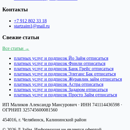
Контакты
+7 912 802 33 18
startzaim1@mail.ru
Свежие статьи
Все статьи →
платных услуг и подписок Йо Займ отписаться
платных услуг и подписок Финли отписаться
платных услуг и подписок Банк Грейс отписаться
платных услуг и подписок Элеганс Бак отписаться
платных услуг и подписок Журавлик займ отписаться
платных услуг и подписок Астра отписаться
платных услуг и подписок Задаром отписаться
платных услуг и подписок Просто Займ отписаться
ИП Маликов Александр Мансурович
· ИНН
741114436598
·
ОГРНИП
325745600081560
454016, г. Челябинск, Калининский район
©
2026
Л-Займ
. Информация не является офертой.