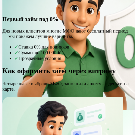
Первый займ под 0%
Для новых клиентов многие МФО дают бесплатный период
— мы покажем лучшие варианты.
✓
Ставка 0% для новичков
✓
Суммы до 100 000 ₽
✓
Прозрачные условия
Как оформить заём через витрину
Четыре шага: выбрали МФО, заполнили анкету — деньги на
карте.