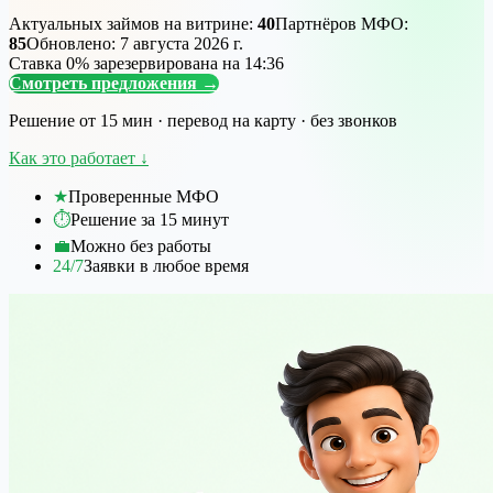
Актуальных займов на витрине:
40
Партнёров МФО:
85
Обновлено:
7 августа 2026 г.
Ставка 0% зарезервирована на
14
:
36
Смотреть предложения
→
Решение от 15 мин · перевод на карту · без звонков
Как это работает
↓
★
Проверенные МФО
⏱
Решение за 15 минут
💼
Можно без работы
24/7
Заявки в любое время