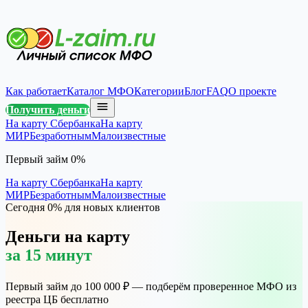
Как работает
Каталог МФО
Категории
Блог
FAQ
О проекте
Получить деньги
На карту Сбербанка
На карту
МИР
Безработным
Малоизвестные
Первый займ 0%
На карту Сбербанка
На карту
МИР
Безработным
Малоизвестные
Сегодня 0% для новых клиентов
Деньги на карту
за 15 минут
Первый займ до 100 000 ₽ — подберём проверенное МФО из
реестра ЦБ бесплатно