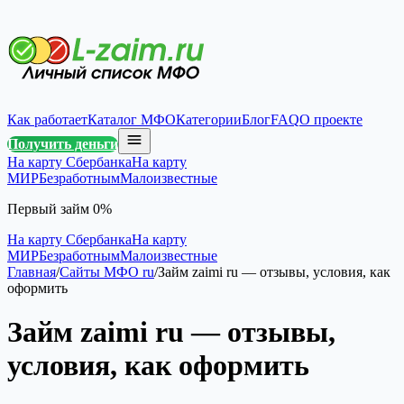
Как работает
Каталог МФО
Категории
Блог
FAQ
О проекте
Получить деньги
На карту Сбербанка
На карту
МИР
Безработным
Малоизвестные
Первый займ 0%
На карту Сбербанка
На карту
МИР
Безработным
Малоизвестные
Главная
/
Сайты МФО ru
/
Займ zaimi ru — отзывы, условия, как
оформить
Займ zaimi ru — отзывы,
условия, как оформить