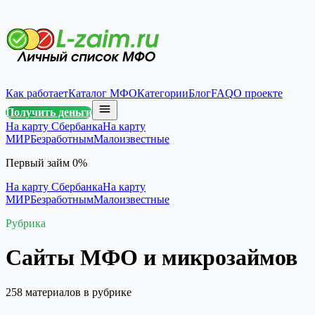
Как работает
Каталог МФО
Категории
Блог
FAQ
О проекте
Получить деньги
На карту Сбербанка
На карту
МИР
Безработным
Малоизвестные
Первый займ 0%
На карту Сбербанка
На карту
МИР
Безработным
Малоизвестные
Рубрика
Сайты МФО и микрозаймов
258 материалов в рубрике