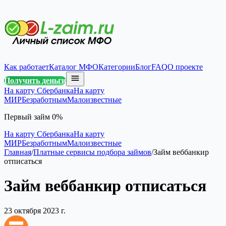
Как работает
Каталог МФО
Категории
Блог
FAQ
О проекте
Получить деньги
На карту Сбербанка
На карту
МИР
Безработным
Малоизвестные
Первый займ 0%
На карту Сбербанка
На карту
МИР
Безработным
Малоизвестные
Главная
/
Платные сервисы подбора займов
/
Займ веббанкир
отписаться
Займ веббанкир отписаться
23 октября 2023 г.