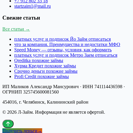
+7 912 802 33 18
startzaim1@mail.ru
Свежие статьи
Все статьи →
платных услуг и подписок Йо Займ отписаться
что за компания. Преимущества и недостатки МФО
Speed Money — отзывы, условия, как оформить
платных услуг и подписок Метро Заем отписаться
Qreditka похожие займы
Хурма Кредит похожие займы
Срочно деньги похожие займы
Profi Credit похожие займы
ИП Маликов Александр Мансурович
· ИНН
741114436598
·
ОГРНИП
325745600081560
454016, г. Челябинск, Калининский район
©
2026
Л-Займ
. Информация не является офертой.
Получить деньги
→