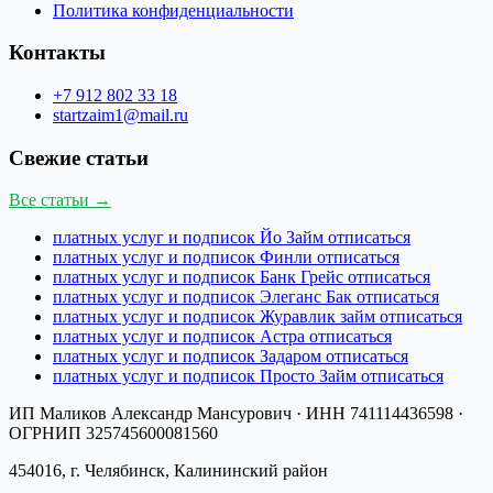
Политика конфиденциальности
Контакты
+7 912 802 33 18
startzaim1@mail.ru
Свежие статьи
Все статьи →
платных услуг и подписок Йо Займ отписаться
платных услуг и подписок Финли отписаться
платных услуг и подписок Банк Грейс отписаться
платных услуг и подписок Элеганс Бак отписаться
платных услуг и подписок Журавлик займ отписаться
платных услуг и подписок Астра отписаться
платных услуг и подписок Задаром отписаться
платных услуг и подписок Просто Займ отписаться
ИП Маликов Александр Мансурович
· ИНН
741114436598
·
ОГРНИП
325745600081560
454016, г. Челябинск, Калининский район