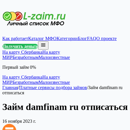
Как работает
Каталог МФО
Категории
Блог
FAQ
О проекте
Получить деньги
На карту Сбербанка
На карту
МИР
Безработным
Малоизвестные
Первый займ 0%
На карту Сбербанка
На карту
МИР
Безработным
Малоизвестные
Главная
/
Платные сервисы подбора займов
/
Займ damfinam ru
отписаться
Займ damfinam ru отписаться
16 ноября 2023 г.