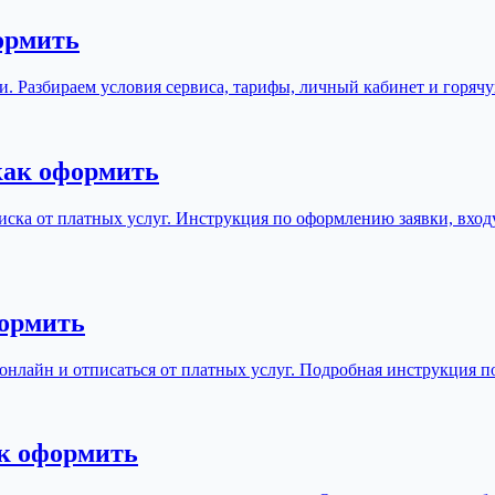
формить
ьги. Разбираем условия сервиса, тарифы, личный кабинет и горя
 как оформить
отписка от платных услуг. Инструкция по оформлению заявки, вх
формить
м онлайн и отписаться от платных услуг. Подробная инструкция 
к оформить