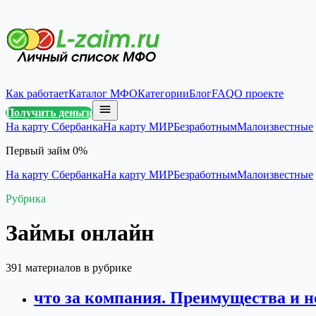
Как работает
Каталог МФО
Категории
Блог
FAQ
О проекте
Получить деньги
На карту Сбербанка
На карту МИР
Безработным
Малоизвестные
Первый займ 0%
На карту Сбербанка
На карту МИР
Безработным
Малоизвестные
Рубрика
Займы онлайн
391 материалов в рубрике
что за компания. Преимущества и 