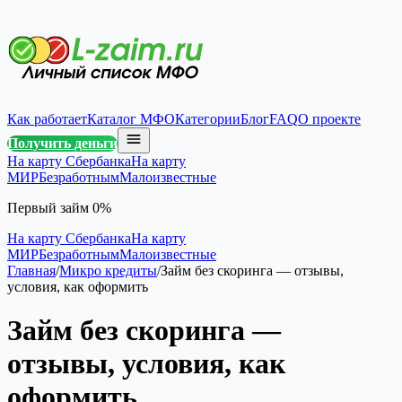
Как работает
Каталог МФО
Категории
Блог
FAQ
О проекте
Получить деньги
На карту Сбербанка
На карту
МИР
Безработным
Малоизвестные
Первый займ 0%
На карту Сбербанка
На карту
МИР
Безработным
Малоизвестные
Главная
/
Микро кредиты
/
Займ без скоринга — отзывы,
условия, как оформить
Займ без скоринга —
отзывы, условия, как
оформить