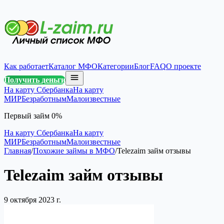
Как работает
Каталог МФО
Категории
Блог
FAQ
О проекте
Получить деньги
На карту Сбербанка
На карту
МИР
Безработным
Малоизвестные
Первый займ 0%
На карту Сбербанка
На карту
МИР
Безработным
Малоизвестные
Главная
/
Похожие займы в МФО
/
Telezaim займ отзывы
Telezaim займ отзывы
9 октября 2023 г.