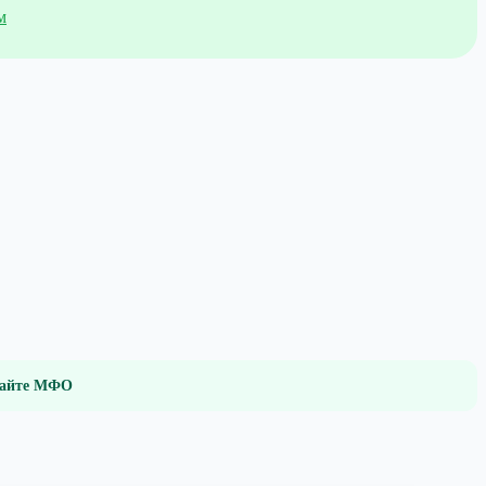
м
 сайте МФО