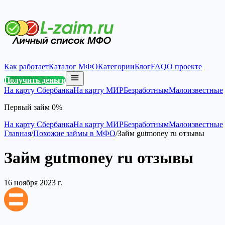
Как работает
Каталог МФО
Категории
Блог
FAQ
О проекте
Получить деньги
На карту Сбербанка
На карту МИР
Безработным
Малоизвестные
Первый займ 0%
На карту Сбербанка
На карту МИР
Безработным
Малоизвестные
Главная
/
Похожие займы в МФО
/
Займ gutmoney ru отзывы
Займ gutmoney ru отзывы
16 ноября 2023 г.