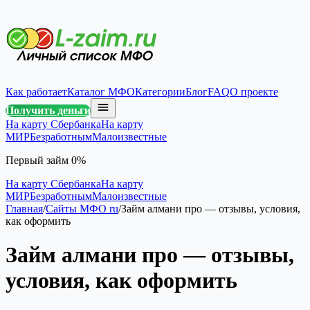
Как работает
Каталог МФО
Категории
Блог
FAQ
О проекте
Получить деньги
На карту Сбербанка
На карту
МИР
Безработным
Малоизвестные
Первый займ 0%
На карту Сбербанка
На карту
МИР
Безработным
Малоизвестные
Главная
/
Сайты МФО ru
/
Займ алмани про — отзывы, условия,
как оформить
Займ алмани про — отзывы,
условия, как оформить