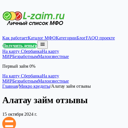
Как работает
Каталог МФО
Категории
Блог
FAQ
О проекте
Получить деньги
На карту Сбербанка
На карту
МИР
Безработным
Малоизвестные
Первый займ 0%
На карту Сбербанка
На карту
МИР
Безработным
Малоизвестные
Главная
/
Микро кредиты
/
Алатау займ отзывы
Алатау займ отзывы
15 октября 2024 г.