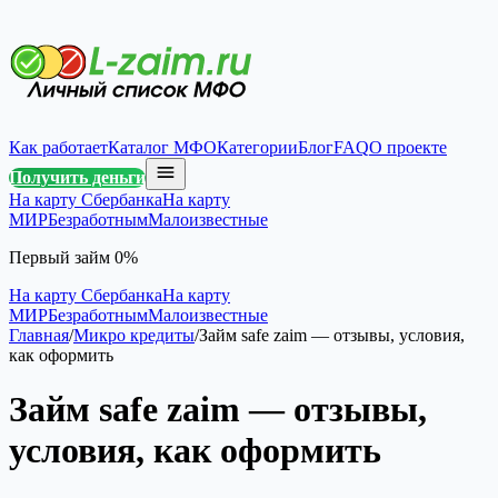
Как работает
Каталог МФО
Категории
Блог
FAQ
О проекте
Получить деньги
На карту Сбербанка
На карту
МИР
Безработным
Малоизвестные
Первый займ 0%
На карту Сбербанка
На карту
МИР
Безработным
Малоизвестные
Главная
/
Микро кредиты
/
Займ safe zaim — отзывы, условия,
как оформить
Займ safe zaim — отзывы,
условия, как оформить