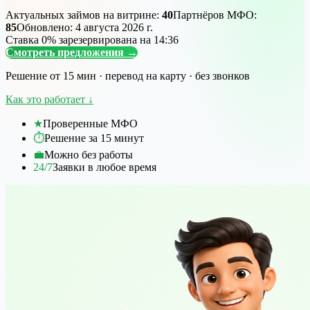
Актуальных займов на витрине:
40
Партнёров МФО:
85
Обновлено:
4 августа 2026 г.
Ставка 0% зарезервирована на
14
:
36
Смотреть предложения
→
Решение от 15 мин · перевод на карту · без звонков
Как это работает
↓
★
Проверенные МФО
⏱
Решение за 15 минут
💼
Можно без работы
24/7
Заявки в любое время