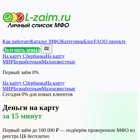
Как работает
Каталог МФО
Категории
Блог
FAQ
О проекте
Получить деньги
На карту Сбербанка
На карту
МИР
Безработным
Малоизвестные
Первый займ 0%
На карту Сбербанка
На карту
МИР
Безработным
Малоизвестные
Сегодня 0% для новых клиентов
Деньги на карту
за 15 минут
Первый займ до 100 000 ₽ — подберём проверенное МФО из
реестра ЦБ бесплатно