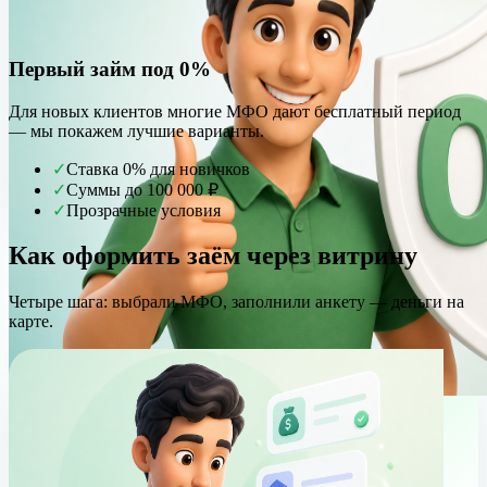
Первый займ под 0%
Для новых клиентов многие МФО дают бесплатный период
— мы покажем лучшие варианты.
✓
Ставка 0% для новичков
✓
Суммы до 100 000 ₽
✓
Прозрачные условия
Как оформить заём через витрину
Четыре шага: выбрали МФО, заполнили анкету — деньги на
карте.