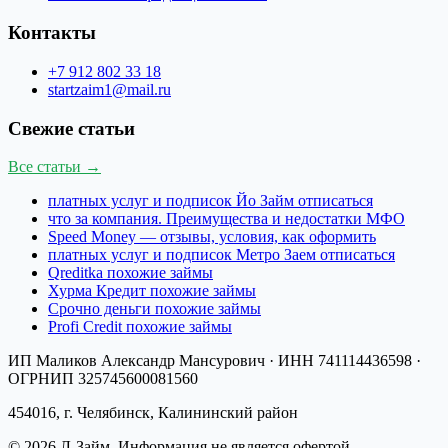
Контакты
+7 912 802 33 18
startzaim1@mail.ru
Свежие статьи
Все статьи →
платных услуг и подписок Йо Займ отписаться
что за компания. Преимущества и недостатки МФО
Speed Money — отзывы, условия, как оформить
платных услуг и подписок Метро Заем отписаться
Qreditka похожие займы
Хурма Кредит похожие займы
Срочно деньги похожие займы
Profi Credit похожие займы
ИП Маликов Александр Мансурович
· ИНН
741114436598
·
ОГРНИП
325745600081560
454016, г. Челябинск, Калининский район
©
2026
Л-Займ
. Информация не является офертой.