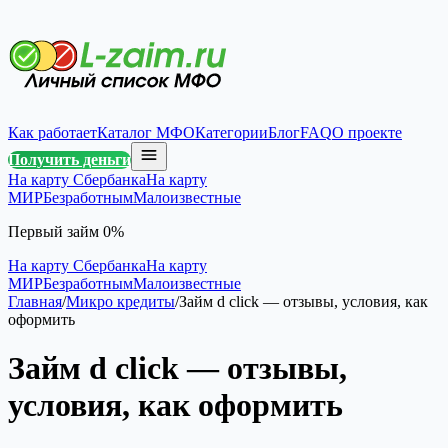
Как работает
Каталог МФО
Категории
Блог
FAQ
О проекте
Получить деньги
На карту Сбербанка
На карту
МИР
Безработным
Малоизвестные
Первый займ 0%
На карту Сбербанка
На карту
МИР
Безработным
Малоизвестные
Главная
/
Микро кредиты
/
Займ d click — отзывы, условия, как
оформить
Займ d click — отзывы,
условия, как оформить