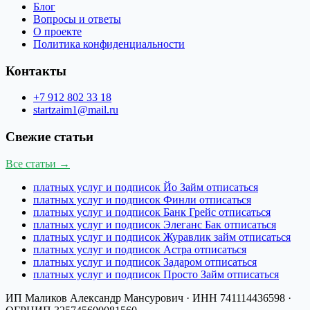
Блог
Вопросы и ответы
О проекте
Политика конфиденциальности
Контакты
+7 912 802 33 18
startzaim1@mail.ru
Свежие статьи
Все статьи →
платных услуг и подписок Йо Займ отписаться
платных услуг и подписок Финли отписаться
платных услуг и подписок Банк Грейс отписаться
платных услуг и подписок Элеганс Бак отписаться
платных услуг и подписок Журавлик займ отписаться
платных услуг и подписок Астра отписаться
платных услуг и подписок Задаром отписаться
платных услуг и подписок Просто Займ отписаться
ИП Маликов Александр Мансурович
· ИНН
741114436598
·