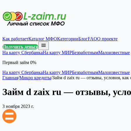
Как работает
Каталог МФО
Категории
Блог
FAQ
О проекте
Получить деньги
На карту Сбербанка
На карту МИР
Безработным
Малоизвестные
Первый займ 0%
На карту Сбербанка
На карту МИР
Безработным
Малоизвестные
Главная
/
Микро кредиты
/
Займ d zaix ru — отзывы, условия, как
Займ d zaix ru — отзывы, усл
3 ноября 2023 г.