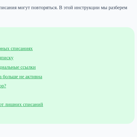
списания могут повторяться. В этой инструкции мы разберем
рных списаниях
дписку
циальные ссылки
а больше не активна
ор?
 от лишних списаний