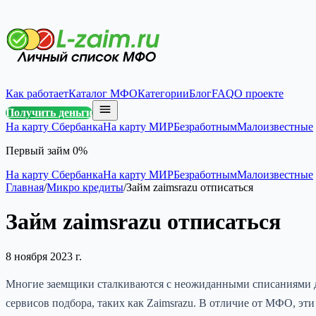
Как работает
Каталог МФО
Категории
Блог
FAQ
О проекте
Получить деньги
На карту Сбербанка
На карту МИР
Безработным
Малоизвестные
Первый займ 0%
На карту Сбербанка
На карту МИР
Безработным
Малоизвестные
Главная
/
Микро кредиты
/
Займ zaimsrazu отписаться
Займ zaimsrazu отписаться
8 ноября 2023 г.
Многие заемщики сталкиваются с неожиданными списаниями де
сервисов подбора, таких как Zaimsrazu. В отличие от МФО, э