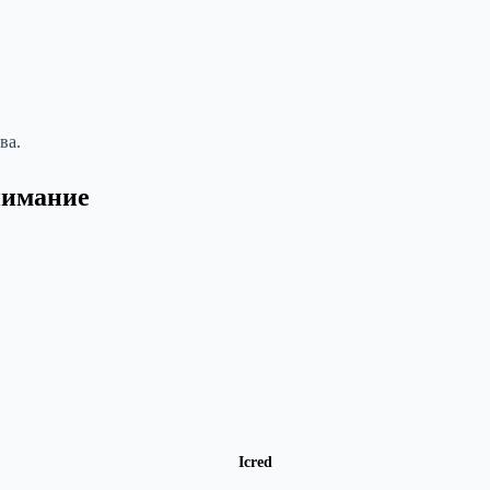
ва.
нимание
Icred