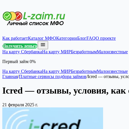
Как работает
Каталог МФО
Категории
Блог
FAQ
О проекте
Получить деньги
На карту Сбербанка
На карту МИР
Безработным
Малоизвестные
Первый займ 0%
На карту Сбербанка
На карту МИР
Безработным
Малоизвестные
Главная
/
Платные сервисы подбора займов
/
Icred — отзывы, усл
Icred — отзывы, условия, ка
21 февраля 2025 г.