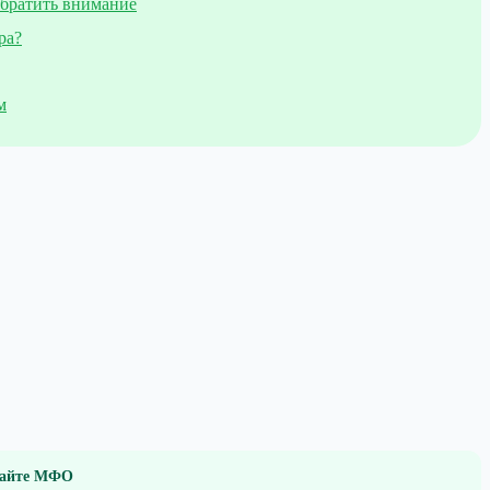
обратить внимание
ра?
м
 сайте МФО