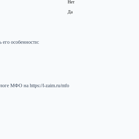
Нет
Да
ь его особенности:
ге МФО на https://l-zaim.ru/mfo