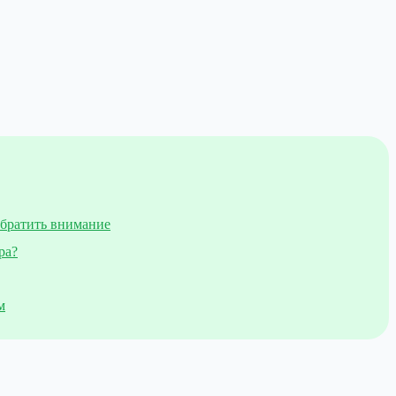
обратить внимание
ра?
м