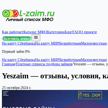
Как работает
Каталог МФО
Категории
Блог
FAQ
О проекте
Получить деньги
На карту Сбербанка
На карту МИР
Безработным
Малоизвестные
Первый займ 0%
На карту Сбербанка
На карту МИР
Безработным
Малоизвестные
Главная
/
Платные сервисы подбора займов
/
Yeszaim — отзывы, у
Yeszaim — отзывы, условия, 
25 октября 2024 г.