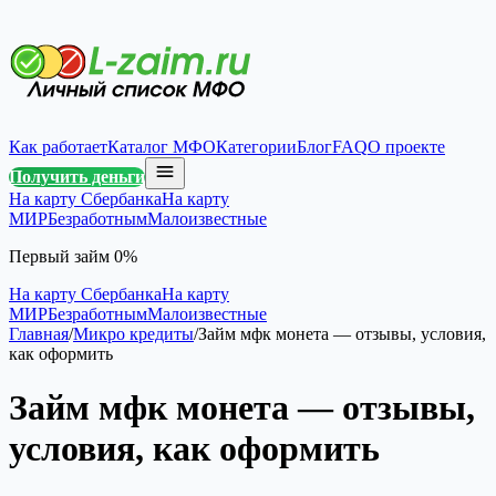
Как работает
Каталог МФО
Категории
Блог
FAQ
О проекте
Получить деньги
На карту Сбербанка
На карту
МИР
Безработным
Малоизвестные
Первый займ 0%
На карту Сбербанка
На карту
МИР
Безработным
Малоизвестные
Главная
/
Микро кредиты
/
Займ мфк монета — отзывы, условия,
как оформить
Займ мфк монета — отзывы,
условия, как оформить