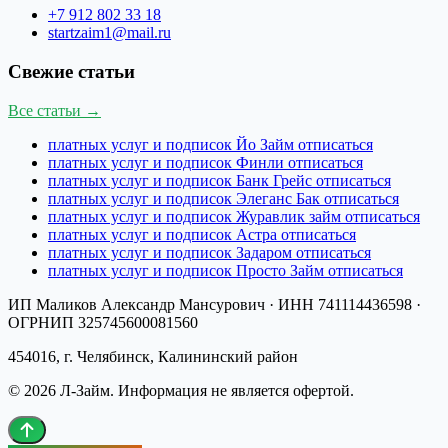
+7 912 802 33 18
startzaim1@mail.ru
Свежие статьи
Все статьи →
платных услуг и подписок Йо Займ отписаться
платных услуг и подписок Финли отписаться
платных услуг и подписок Банк Грейс отписаться
платных услуг и подписок Элеганс Бак отписаться
платных услуг и подписок Журавлик займ отписаться
платных услуг и подписок Астра отписаться
платных услуг и подписок Задаром отписаться
платных услуг и подписок Просто Займ отписаться
ИП Маликов Александр Мансурович
· ИНН
741114436598
·
ОГРНИП
325745600081560
454016, г. Челябинск, Калининский район
©
2026
Л-Займ
. Информация не является офертой.