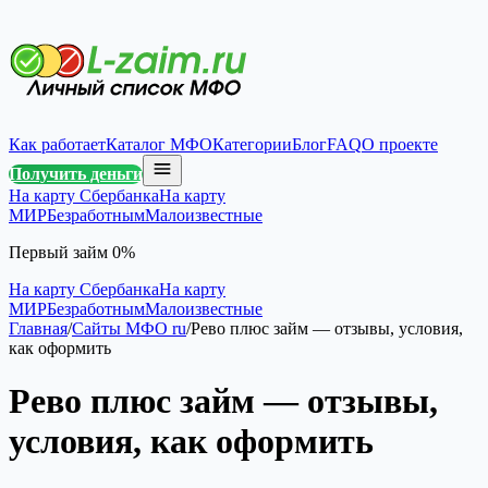
Как работает
Каталог МФО
Категории
Блог
FAQ
О проекте
Получить деньги
На карту Сбербанка
На карту
МИР
Безработным
Малоизвестные
Первый займ 0%
На карту Сбербанка
На карту
МИР
Безработным
Малоизвестные
Главная
/
Сайты МФО ru
/
Рево плюс займ — отзывы, условия,
как оформить
Рево плюс займ — отзывы,
условия, как оформить