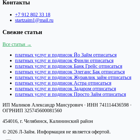
Контакты
+7 912 802 33 18
startzaim1@mail.ru
Свежие статьи
Все статьи →
платных услуг и подписок Йо Займ отписаться
платных услуг и подписок Финли отписаться
платных услуг и подписок Банк Грейс отписаться
платных услуг и подписок Элеганс Бак отписаться
платных услуг и подписок Журавлик займ отписаться
платных услуг и подписок Астра отписаться
платных услуг и подписок Задаром отписаться
платных услуг и подписок Просто Займ отписаться
ИП Маликов Александр Мансурович
· ИНН
741114436598
·
ОГРНИП
325745600081560
454016, г. Челябинск, Калининский район
©
2026
Л-Займ
. Информация не является офертой.