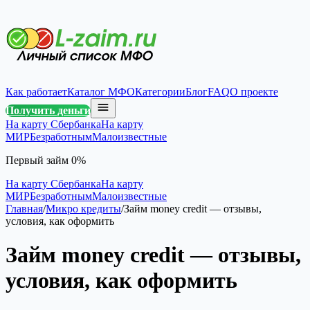
Как работает
Каталог МФО
Категории
Блог
FAQ
О проекте
Получить деньги
На карту Сбербанка
На карту
МИР
Безработным
Малоизвестные
Первый займ 0%
На карту Сбербанка
На карту
МИР
Безработным
Малоизвестные
Главная
/
Микро кредиты
/
Займ money credit — отзывы,
условия, как оформить
Займ money credit — отзывы,
условия, как оформить