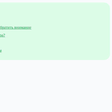
обратить внимание
ра?
м