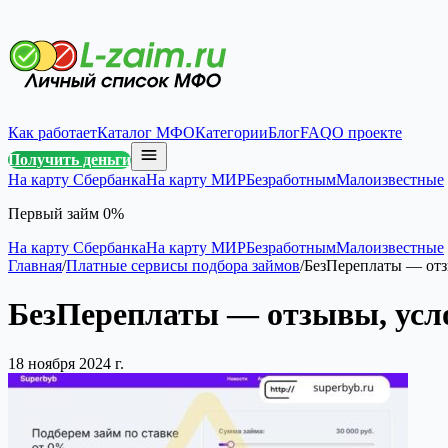
Как работает
Каталог МФО
Категории
Блог
FAQ
О проекте
Получить деньги
На карту Сбербанка
На карту МИР
Безработным
Малоизвестные
Первый займ 0%
На карту Сбербанка
На карту МИР
Безработным
Малоизвестные
Главная
/
Платные сервисы подбора займов
/
БезПереплаты — отз
БезПереплаты — отзывы, усл
18 ноября 2024 г.