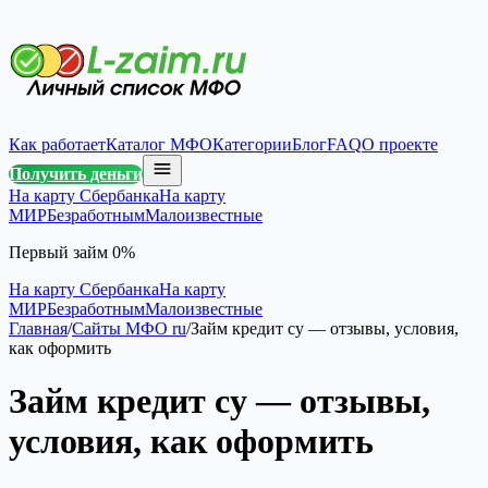
Как работает
Каталог МФО
Категории
Блог
FAQ
О проекте
Получить деньги
На карту Сбербанка
На карту
МИР
Безработным
Малоизвестные
Первый займ 0%
На карту Сбербанка
На карту
МИР
Безработным
Малоизвестные
Главная
/
Сайты МФО ru
/
Займ кредит су — отзывы, условия,
как оформить
Займ кредит су — отзывы,
условия, как оформить