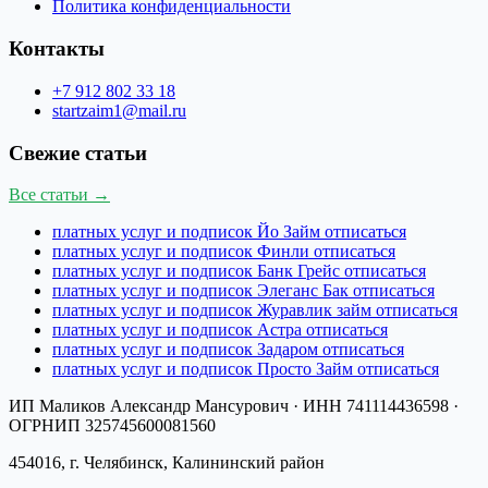
Политика конфиденциальности
Контакты
+7 912 802 33 18
startzaim1@mail.ru
Свежие статьи
Все статьи →
платных услуг и подписок Йо Займ отписаться
платных услуг и подписок Финли отписаться
платных услуг и подписок Банк Грейс отписаться
платных услуг и подписок Элеганс Бак отписаться
платных услуг и подписок Журавлик займ отписаться
платных услуг и подписок Астра отписаться
платных услуг и подписок Задаром отписаться
платных услуг и подписок Просто Займ отписаться
ИП Маликов Александр Мансурович
· ИНН
741114436598
·
ОГРНИП
325745600081560
454016, г. Челябинск, Калининский район