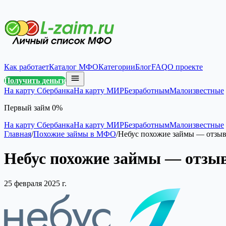
Как работает
Каталог МФО
Категории
Блог
FAQ
О проекте
Получить деньги
На карту Сбербанка
На карту МИР
Безработным
Малоизвестные
Первый займ 0%
На карту Сбербанка
На карту МИР
Безработным
Малоизвестные
Главная
/
Похожие займы в МФО
/
Небус похожие займы — отзыв
Небус похожие займы — отзыв
25 февраля 2025 г.