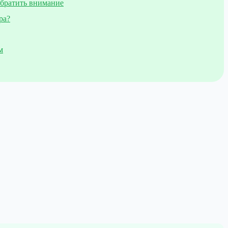
обратить внимание
ра?
м