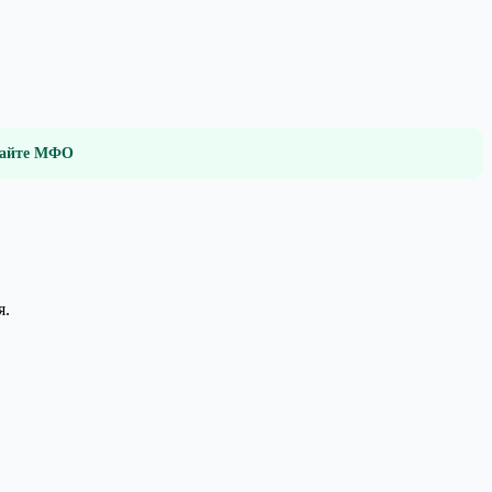
 сайте МФО
я.