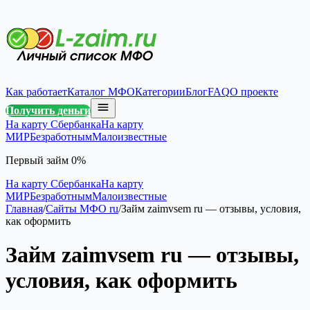
Как работает
Каталог МФО
Категории
Блог
FAQ
О проекте
Получить деньги
На карту Сбербанка
На карту
МИР
Безработным
Малоизвестные
Первый займ 0%
На карту Сбербанка
На карту
МИР
Безработным
Малоизвестные
Главная
/
Сайты МФО ru
/
Займ zaimvsem ru — отзывы, условия,
как оформить
Займ zaimvsem ru — отзывы,
условия, как оформить