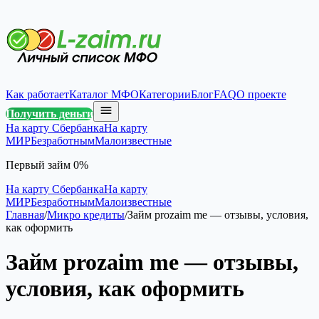
Как работает
Каталог МФО
Категории
Блог
FAQ
О проекте
Получить деньги
На карту Сбербанка
На карту
МИР
Безработным
Малоизвестные
Первый займ 0%
На карту Сбербанка
На карту
МИР
Безработным
Малоизвестные
Главная
/
Микро кредиты
/
Займ prozaim me — отзывы, условия,
как оформить
Займ prozaim me — отзывы,
условия, как оформить