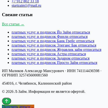
+7 912 802 33 18
startzaim1@mail.ru
Свежие статьи
Все статьи →
платных услуг и подписок Йо Займ отписаться
платных услуг и подписок Финли отписаться
платных услуг и подписок Банк Грейс отписаться
платных услуг и подписок Элеганс Бак отписаться
платных услуг и подписок Журавлик займ отписаться
платных услуг и подписок Астра отписаться
платных услуг и подписок Задаром отписаться
платных услуг и подписок Просто Займ отписаться
ИП Маликов Александр Мансурович
· ИНН
741114436598
·
ОГРНИП
325745600081560
454016, г. Челябинск, Калининский район
©
2026
Л-Займ
. Информация не является офертой.
Получить деньги
→