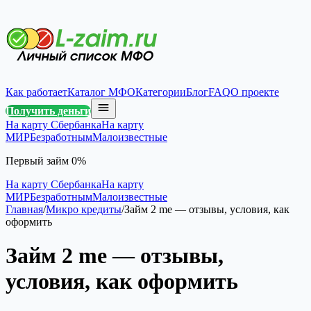
Как работает
Каталог МФО
Категории
Блог
FAQ
О проекте
Получить деньги
На карту Сбербанка
На карту
МИР
Безработным
Малоизвестные
Первый займ 0%
На карту Сбербанка
На карту
МИР
Безработным
Малоизвестные
Главная
/
Микро кредиты
/
Займ 2 me — отзывы, условия, как
оформить
Займ 2 me — отзывы,
условия, как оформить