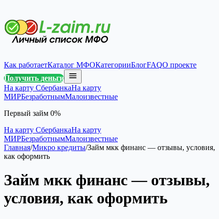
Как работает
Каталог МФО
Категории
Блог
FAQ
О проекте
Получить деньги
На карту Сбербанка
На карту
МИР
Безработным
Малоизвестные
Первый займ 0%
На карту Сбербанка
На карту
МИР
Безработным
Малоизвестные
Главная
/
Микро кредиты
/
Займ мкк финанс — отзывы, условия,
как оформить
Займ мкк финанс — отзывы,
условия, как оформить