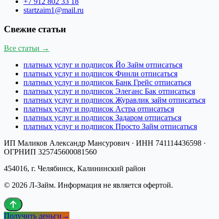
+7 912 802 33 18
startzaim1@mail.ru
Свежие статьи
Все статьи →
платных услуг и подписок Йо Займ отписаться
платных услуг и подписок Финли отписаться
платных услуг и подписок Банк Грейс отписаться
платных услуг и подписок Элеганс Бак отписаться
платных услуг и подписок Журавлик займ отписаться
платных услуг и подписок Астра отписаться
платных услуг и подписок Задаром отписаться
платных услуг и подписок Просто Займ отписаться
ИП Маликов Александр Мансурович
· ИНН
741114436598
·
ОГРНИП
325745600081560
454016, г. Челябинск, Калининский район
©
2026
Л-Займ
. Информация не является офертой.
Получить деньги
→