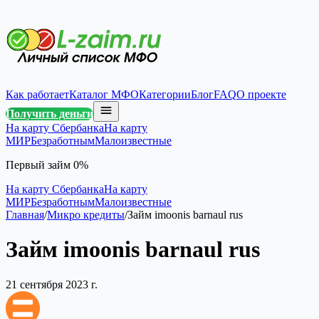
Как работает
Каталог МФО
Категории
Блог
FAQ
О проекте
Получить деньги
На карту Сбербанка
На карту
МИР
Безработным
Малоизвестные
Первый займ 0%
На карту Сбербанка
На карту
МИР
Безработным
Малоизвестные
Главная
/
Микро кредиты
/
Займ imoonis barnaul rus
Займ imoonis barnaul rus
21 сентября 2023 г.