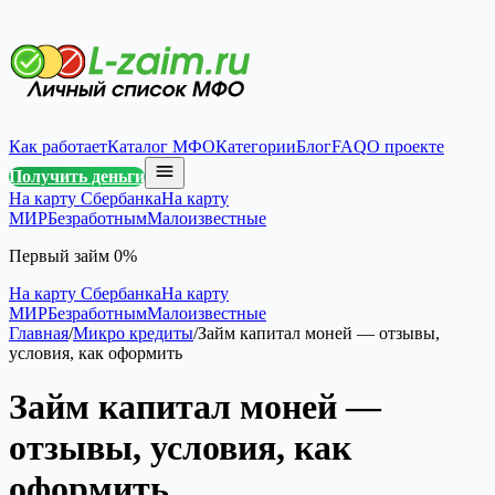
Как работает
Каталог МФО
Категории
Блог
FAQ
О проекте
Получить деньги
На карту Сбербанка
На карту
МИР
Безработным
Малоизвестные
Первый займ 0%
На карту Сбербанка
На карту
МИР
Безработным
Малоизвестные
Главная
/
Микро кредиты
/
Займ капитал моней — отзывы,
условия, как оформить
Займ капитал моней —
отзывы, условия, как
оформить