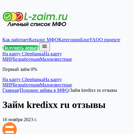
Как работает
Каталог МФО
Категории
Блог
FAQ
О проекте
Получить деньги
На карту Сбербанка
На карту
МИР
Безработным
Малоизвестные
Первый займ 0%
На карту Сбербанка
На карту
МИР
Безработным
Малоизвестные
Главная
/
Похожие займы в МФО
/
Займ kredixx ru отзывы
Займ kredixx ru отзывы
16 ноября 2023 г.