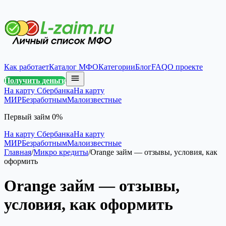
Как работает
Каталог МФО
Категории
Блог
FAQ
О проекте
Получить деньги
На карту Сбербанка
На карту
МИР
Безработным
Малоизвестные
Первый займ 0%
На карту Сбербанка
На карту
МИР
Безработным
Малоизвестные
Главная
/
Микро кредиты
/
Orange займ — отзывы, условия, как
оформить
Orange займ — отзывы,
условия, как оформить