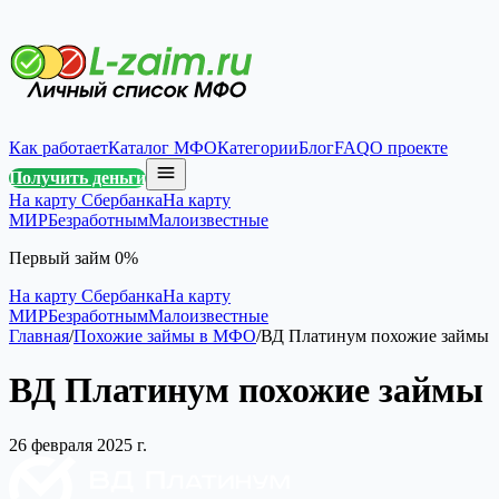
Как работает
Каталог МФО
Категории
Блог
FAQ
О проекте
Получить деньги
На карту Сбербанка
На карту
МИР
Безработным
Малоизвестные
Первый займ 0%
На карту Сбербанка
На карту
МИР
Безработным
Малоизвестные
Главная
/
Похожие займы в МФО
/
ВД Платинум похожие займы
ВД Платинум похожие займы
26 февраля 2025 г.