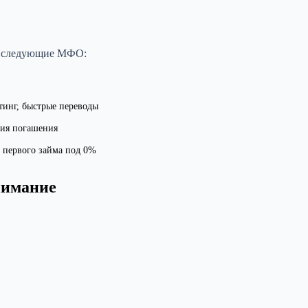
те следующие МФО:
тинг, быстрые переводы
вия погашения
 первого займа под 0%
нимание