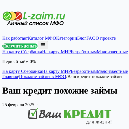
Как работает
Каталог МФО
Категории
Блог
FAQ
О проекте
Получить деньги
На карту Сбербанка
На карту МИР
Безработным
Малоизвестные
Первый займ 0%
На карту Сбербанка
На карту МИР
Безработным
Малоизвестные
Главная
/
Похожие займы в МФО
/
Ваш кредит похожие займы
Ваш кредит похожие займы
25 февраля 2025 г.