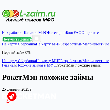
Как работает
Каталог МФО
Категории
Блог
FAQ
О проекте
Получить деньги
На карту Сбербанка
На карту МИР
Безработным
Малоизвестные
Первый займ 0%
На карту Сбербанка
На карту МИР
Безработным
Малоизвестные
Главная
/
Похожие займы в МФО
/
РокетМэн похожие займы
РокетМэн похожие займы
25 февраля 2025 г.