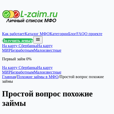
Как работает
Каталог МФО
Категории
Блог
FAQ
О проекте
Получить деньги
На карту Сбербанка
На карту
МИР
Безработным
Малоизвестные
Первый займ 0%
На карту Сбербанка
На карту
МИР
Безработным
Малоизвестные
Главная
/
Похожие займы в МФО
/
Простой вопрос похожие
займы
Простой вопрос похожие
займы