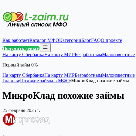
Как работает
Каталог МФО
Категории
Блог
FAQ
О проекте
Получить деньги
На карту Сбербанка
На карту МИР
Безработным
Малоизвестные
Первый займ 0%
На карту Сбербанка
На карту МИР
Безработным
Малоизвестные
Главная
/
Похожие займы в МФО
/
МикроКлад похожие займы
МикроКлад похожие займы
25 февраля 2025 г.