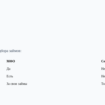
бора займов:
МФО
Се
Да
Не
Есть
Не
За свои займы
То