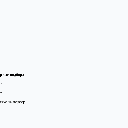
рвис подбора
т
т
лько за подбор