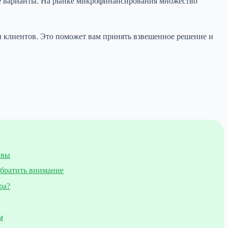
е варианты. На рынке микрофинансирования множество
 клиентов. Это поможет вам принять взвешенное решение и
ивы
обратить внимание
ра?
м