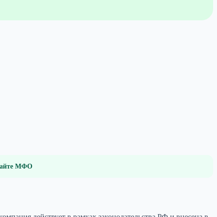
 сайте МФО
мпания действует в рамках законодательства РФ и внесена в