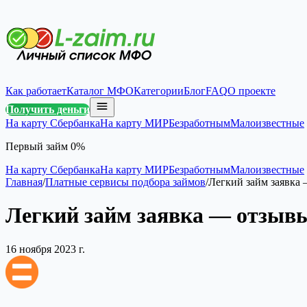
Как работает
Каталог МФО
Категории
Блог
FAQ
О проекте
Получить деньги
На карту Сбербанка
На карту МИР
Безработным
Малоизвестные
Первый займ 0%
На карту Сбербанка
На карту МИР
Безработным
Малоизвестные
Главная
/
Платные сервисы подбора займов
/
Легкий займ заявка 
Легкий займ заявка — отзывы
16 ноября 2023 г.