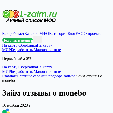
Как работает
Каталог МФО
Категории
Блог
FAQ
О проекте
Получить деньги
На карту Сбербанка
На карту
МИР
Безработным
Малоизвестные
Первый займ 0%
На карту Сбербанка
На карту
МИР
Безработным
Малоизвестные
Главная
/
Платные сервисы подбора займов
/
Займ отзывы о
monebo
Займ отзывы о monebo
16 ноября 2023 г.