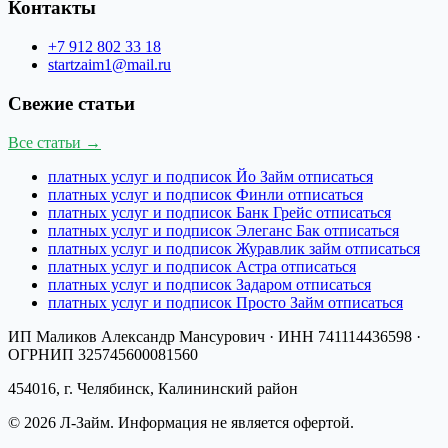
Контакты
+7 912 802 33 18
startzaim1@mail.ru
Свежие статьи
Все статьи →
платных услуг и подписок Йо Займ отписаться
платных услуг и подписок Финли отписаться
платных услуг и подписок Банк Грейс отписаться
платных услуг и подписок Элеганс Бак отписаться
платных услуг и подписок Журавлик займ отписаться
платных услуг и подписок Астра отписаться
платных услуг и подписок Задаром отписаться
платных услуг и подписок Просто Займ отписаться
ИП Маликов Александр Мансурович
· ИНН
741114436598
·
ОГРНИП
325745600081560
454016, г. Челябинск, Калининский район
©
2026
Л-Займ
. Информация не является офертой.